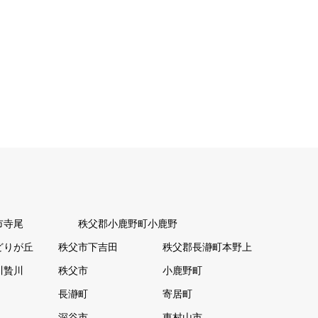
市寺尾
秩父郡小鹿野町小鹿野
どりが丘
秩父市下吉田
秩父郡長瀞町本野上
川贄川
秩父市
小鹿野町
長瀞町
寄居町
深谷市
東村山市