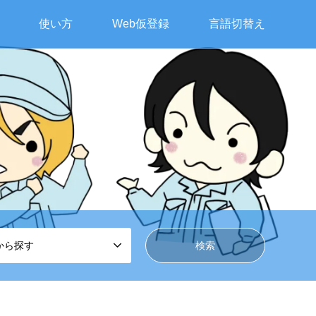
使い方
Web仮登録
言語切替え

から探す