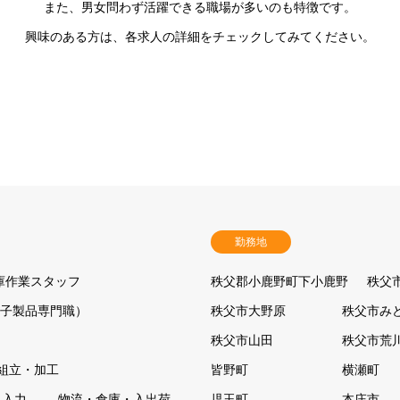
また、男女問わず活躍できる職場が多いのも特徴です。
興味のある方は、各求人の詳細をチェックしてみてください。
勤務地
庫作業スタッフ
秩父郡小鹿野町下小鹿野
秩父
電子製品専門職）
秩父市大野原
秩父市み
秩父市山田
秩父市荒
組立・加工
皆野町
横瀬町
タ入力
物流・倉庫・入出荷
児玉町
本庄市