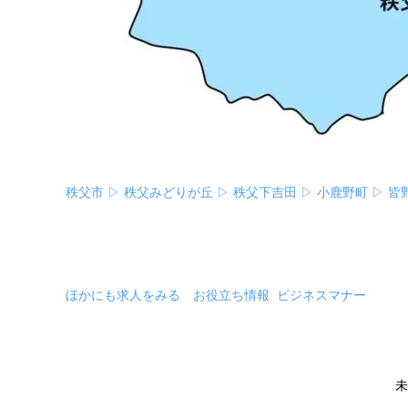
秩父市 ▷
秩父みどりが丘 ▷
秩父下吉田 ▷
小鹿野町 ▷
皆
ほかにも求人をみる
お役立ち情報
ビジネスマナー
未