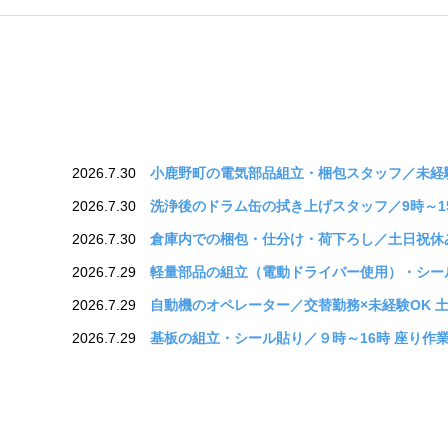
【先週の人気求人ランキング】5/11週｜
2026.05.18
2件の新着求人を掲載しました
2026.06.19
2026.7.30
小鹿野町の電気部品組立・梱包スタッフ／未経験歓
2026.7.30
洗浄後のドラム缶の拭き上げスタッフ／9時～1
2026.7.30
倉庫内での梱包・仕分け・荷下ろし／土日祝休み
2026.7.29
軽量部品の組立（電動ドライバー使用）・シール
2026.7.29
自動機のオペレーター／交替勤務×未経験OK 
2026.7.29
基板の組立・シール貼り／９時～16時 座り作