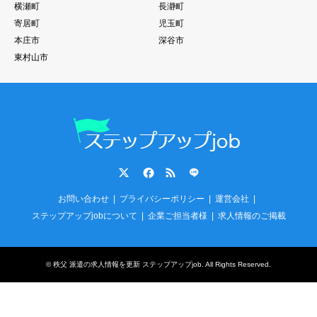
横瀬町
長瀞町
寄居町
児玉町
本庄市
深谷市
東村山市
Twitter
Facebook
RSS
LINE
お問い合わせ
プライバシーポリシー
運営会社
ステップアップjobについて
企業ご担当者様
求人情報のご掲載
©
秩父 派遣の求人情報を更新 ステップアップjob
. All Rights Reserved.