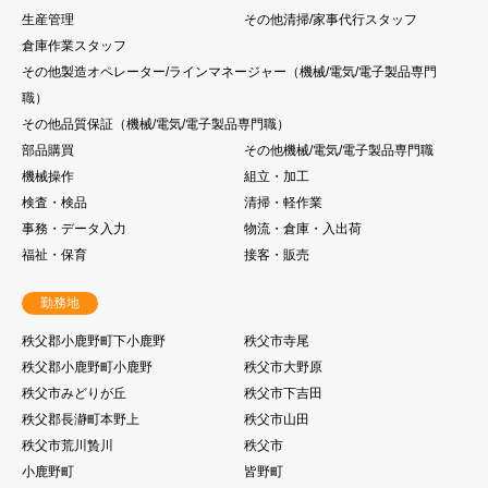
生産管理
その他清掃/家事代行スタッフ
倉庫作業スタッフ
その他製造オペレーター/ラインマネージャー（機械/電気/電子製品専門
職）
その他品質保証（機械/電気/電子製品専門職）
部品購買
その他機械/電気/電子製品専門職
機械操作
組立・加工
検査・検品
清掃・軽作業
事務・データ入力
物流・倉庫・入出荷
福祉・保育
接客・販売
勤務地
秩父郡小鹿野町下小鹿野
秩父市寺尾
秩父郡小鹿野町小鹿野
秩父市大野原
秩父市みどりが丘
秩父市下吉田
秩父郡長瀞町本野上
秩父市山田
秩父市荒川贄川
秩父市
小鹿野町
皆野町