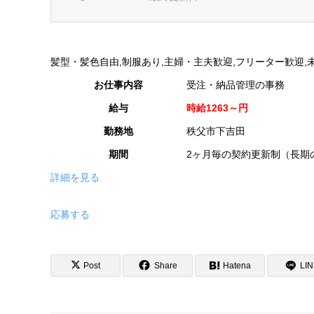
髪型・髪色自由,制服あり,主婦・主夫歓迎,フリーター歓迎,未経
お仕事内容
受注・納品管理の事務
給与
時給1263～円
勤務地
秩父市下吉田
期間
2ヶ月毎の契約更新制（長期
詳細を見る
応募する
Post
Share
Hatena
LI