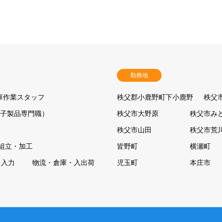
勤務地
庫作業スタッフ
秩父郡小鹿野町下小鹿野
秩父
電子製品専門職）
秩父市大野原
秩父市み
秩父市山田
秩父市荒
組立・加工
皆野町
横瀬町
タ入力
物流・倉庫・入出荷
児玉町
本庄市