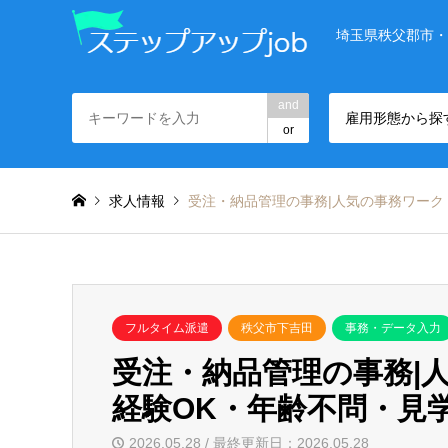
埼玉県秩父郡市・
and
雇用形態から探
or
求人情報
受注・納品管理の事務|人気の事務ワーク
フルタイム派遣
秩父市下吉田
事務・データ入力
受注・納品管理の事務|
経験OK・年齢不問・見学
2026.05.28 / 最終更新日：2026.05.28