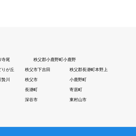
市寺尾
秩父郡小鹿野町小鹿野
どりが丘
秩父市下吉田
秩父郡長瀞町本野上
川贄川
秩父市
小鹿野町
長瀞町
寄居町
深谷市
東村山市