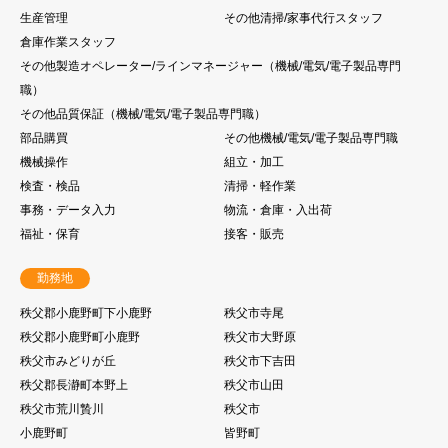
生産管理
その他清掃/家事代行スタッフ
倉庫作業スタッフ
その他製造オペレーター/ラインマネージャー（機械/電気/電子製品専門
職）
その他品質保証（機械/電気/電子製品専門職）
部品購買
その他機械/電気/電子製品専門職
機械操作
組立・加工
検査・検品
清掃・軽作業
事務・データ入力
物流・倉庫・入出荷
福祉・保育
接客・販売
勤務地
秩父郡小鹿野町下小鹿野
秩父市寺尾
秩父郡小鹿野町小鹿野
秩父市大野原
秩父市みどりが丘
秩父市下吉田
秩父郡長瀞町本野上
秩父市山田
秩父市荒川贄川
秩父市
小鹿野町
皆野町