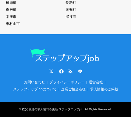
横瀬町
長瀞町
寄居町
児玉町
本庄市
深谷市
東村山市
Twitter
Facebook
RSS
LINE
お問い合わせ
プライバシーポリシー
運営会社
ステップアップjobについて
企業ご担当者様
求人情報のご掲載
©
秩父 派遣の求人情報を更新 ステップアップjob
. All Rights Reserved.