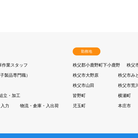
勤務地
庫作業スタッフ
秩父郡小鹿野町下小鹿野
秩父
電子製品専門職）
秩父市大野原
秩父市み
秩父市山田
秩父市荒
組立・加工
皆野町
横瀬町
タ入力
物流・倉庫・入出荷
児玉町
本庄市