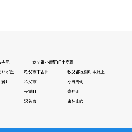
市寺尾
秩父郡小鹿野町小鹿野
どりが丘
秩父市下吉田
秩父郡長瀞町本野上
川贄川
秩父市
小鹿野町
長瀞町
寄居町
深谷市
東村山市