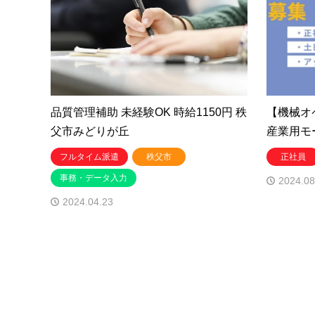
品質管理補助 未経験OK 時給1150円 秩
【機械オ
父市みどりが丘
産業用モ
フルタイム派遣
秩父市
正社員
事務・データ入力
2024.08
2024.04.23