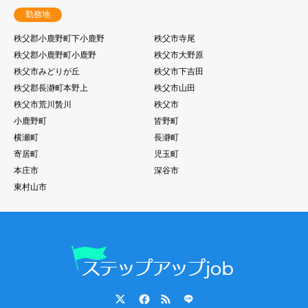
勤務地
秩父郡小鹿野町下小鹿野
秩父市寺尾
秩父郡小鹿野町小鹿野
秩父市大野原
秩父市みどりが丘
秩父市下吉田
秩父郡長瀞町本野上
秩父市山田
秩父市荒川贄川
秩父市
小鹿野町
皆野町
横瀬町
長瀞町
寄居町
児玉町
本庄市
深谷市
東村山市
Twitter
Facebook
RSS
LINE